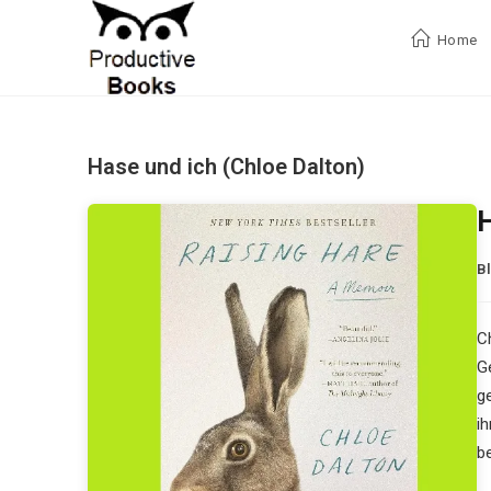
Zum
Inhalt
Home
springen
Hase und ich (Chloe Dalton)
H
B
Ch
G
g
i
b