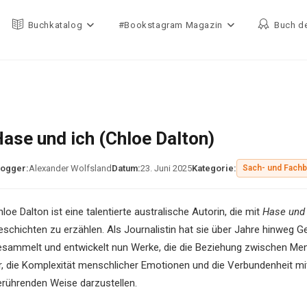
Buchkatalog
#Bookstagram Magazin
Buch d
ase und ich (Chloe Dalton)
logger:
Alexander Wolfsland
Datum:
23. Juni 2025
Kategorie:
Sach- und Fach
loe Dalton ist eine talentierte australische Autorin, die mit
Hase und 
eschichten zu erzählen. Als Journalistin hat sie über Jahre hinweg
esammelt und entwickelt nun Werke, die die Beziehung zwischen Men
hr, die Komplexität menschlicher Emotionen und die Verbundenheit mit
erührenden Weise darzustellen.