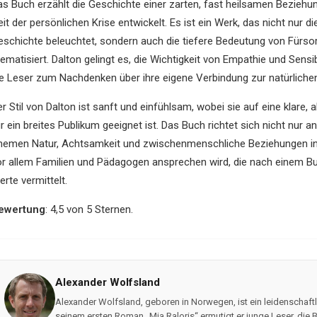
as Buch erzählt die Geschichte einer zarten, fast heilsamen Beziehun
eit der persönlichen Krise entwickelt. Es ist ein Werk, das nicht nur
eschichte beleuchtet, sondern auch die tiefere Bedeutung von Für
ematisiert. Dalton gelingt es, die Wichtigkeit von Empathie und Sensi
ie Leser zum Nachdenken über ihre eigene Verbindung zur natürliche
er Stil von Dalton ist sanft und einfühlsam, wobei sie auf eine klare
r ein breites Publikum geeignet ist. Das Buch richtet sich nicht nur 
hemen Natur, Achtsamkeit und zwischenmenschliche Beziehungen inte
or allem Familien und Pädagogen ansprechen wird, die nach einem Bu
rte vermittelt.
ewertung
: 4,5 von 5 Sternen.
Alexander Wolfsland
Alexander Wolfsland, geboren in Norwegen, ist ein leidenschaf
seinem ersten Roman „Mia Raloris“ ermutigt er junge Leser, d