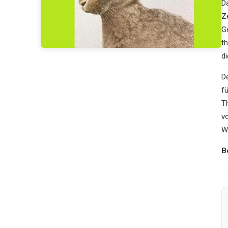
D
Z
G
th
d
D
fü
T
v
We
B