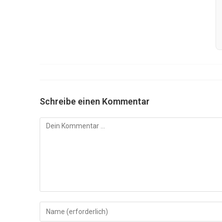
Schreibe einen Kommentar
Kommentar
Gib
deinen