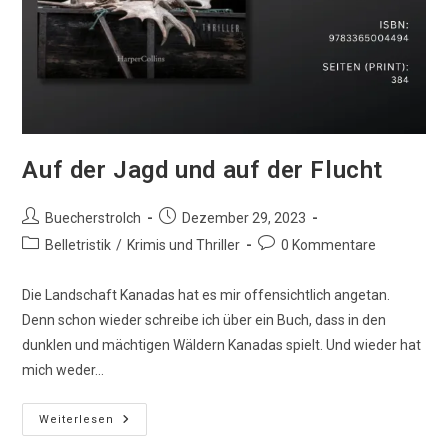
Auf der Jagd und auf der Flucht
Beitrags-
Beitrag
Buecherstrolch
Dezember 29, 2023
Autor:
veröffentlicht:
Beitrags-
Beitrags-
Belletristik
/
Krimis und Thriller
0 Kommentare
Kategorie:
Kommentare:
Die Landschaft Kanadas hat es mir offensichtlich angetan.
Denn schon wieder schreibe ich über ein Buch, dass in den
dunklen und mächtigen Wäldern Kanadas spielt. Und wieder hat
mich weder…
Auf
Weiterlesen
Der