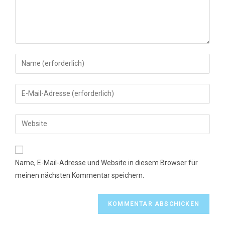
Gib
deinen
Namen
Gib
oder
deine
Benutzernamen
E-
Gib
zum
Mail-
deine
Kommentieren
Adresse
Website-
ein
zum
URL
Name, E-Mail-Adresse und Website in diesem Browser für
Kommentieren
ein
meinen nächsten Kommentar speichern.
ein
(optional)