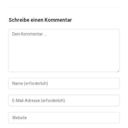
Schreibe einen Kommentar
Kommentar
Gib
deinen
Namen
Gib
oder
deine
Benutzernamen
E-
Gib
zum
Mail-
deine
Kommentieren
Adresse