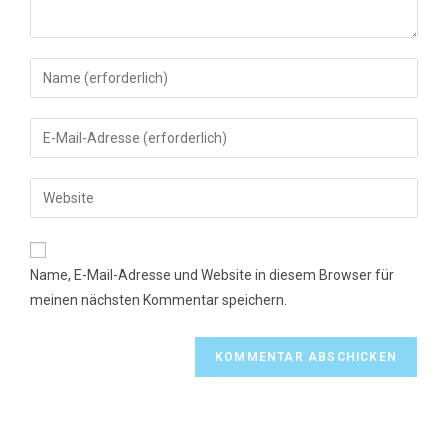
Gib
deinen
Namen
Gib
oder
deine
Benutzernamen
E-
Gib
zum
Mail-
deine
Kommentieren
Adresse
Website-
ein
zum
URL
Name, E-Mail-Adresse und Website in diesem Browser für
Kommentieren
ein
meinen nächsten Kommentar speichern.
ein
(optional)