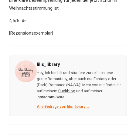
Eine klare Leseempfehlung für jeden der jetzt schon in
Weihnachtsstimmung ist.
4,5/5 💫
[Rezensionsexemplar]
lilis_library
Hey, ich bin Lili und studiere zurzeit. Ich lese
gerne Romantasy, aber auch nur Fantasy oder
(Dark) Romance (NA/YA)! Mehr von mir findet ihr
auf meinem
Buchblog
und auf meiner
Instagram
-Seite.
Alle Beiträge von lilis_library →