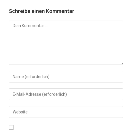
Schreibe einen Kommentar
Kommentar
Gib
deinen
Namen
Gib
oder
deine
Benutzernamen
E-
Gib
zum
Mail-
deine
Kommentieren
Adresse
Website-
ein
zum
URL