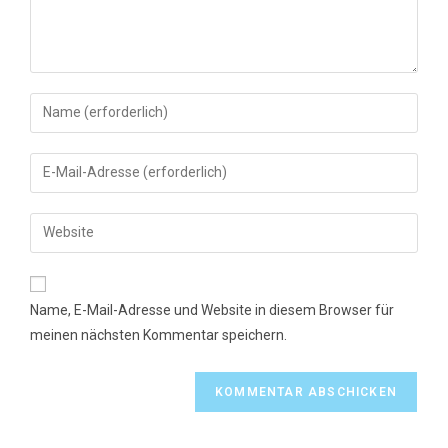
Gib
deinen
Namen
Gib
oder
deine
Benutzernamen
E-
Gib
zum
Mail-
deine
Kommentieren
Adresse
Website-
ein
zum
URL
Name, E-Mail-Adresse und Website in diesem Browser für
Kommentieren
ein
meinen nächsten Kommentar speichern.
ein
(optional)