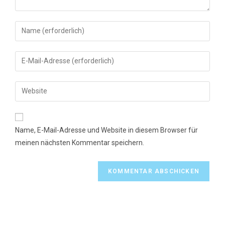
Gib
deinen
Namen
Gib
oder
deine
Benutzernamen
E-
Gib
zum
Mail-
deine
Kommentieren
Adresse
Website-
ein
zum
URL
Name, E-Mail-Adresse und Website in diesem Browser für
Kommentieren
ein
meinen nächsten Kommentar speichern.
ein
(optional)