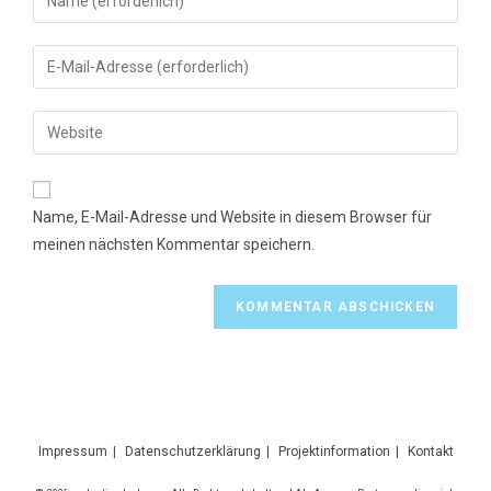
deinen
Namen
Gib
oder
deine
Benutzernamen
E-
Gib
zum
Mail-
deine
Kommentieren
Adresse
Website-
ein
zum
URL
Name, E-Mail-Adresse und Website in diesem Browser für
Kommentieren
ein
meinen nächsten Kommentar speichern.
ein
(optional)
Impressum
Datenschutzerklärung
Projektinformation
Kontakt