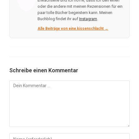
Erwachsene und ich hoffe, dass ich den einen
oder die andere mit meinen Rezensionen für ein
paar tolle Bücher begeistern kann. Meinen
Buchblog findet ihr auf
Instagram
.
Alle Beiträge von eine.kissenschlacht →
Schreibe einen Kommentar
Kommentar
Gib