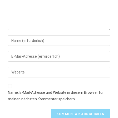
Gib
deinen
Namen
Gib
oder
deine
Benutzernamen
E-
Gib
zum
Mail-
deine
Kommentieren
Adresse
Website-
ein
zum
URL
Name, E-Mail-Adresse und Website in diesem Browser für
Kommentieren
ein
meinen nächsten Kommentar speichern.
ein
(optional)