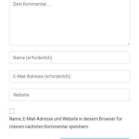
Kommentar
Gib
deinen
Namen
Gib
oder
deine
Benutzernamen
E-
Gib
zum
Mail-
deine
Kommentieren
Adresse
Website-
ein
zum
URL
Name, E-Mail-Adresse und Website in diesem Browser für
Kommentieren
ein
meinen nächsten Kommentar speichern.
ein
(optional)