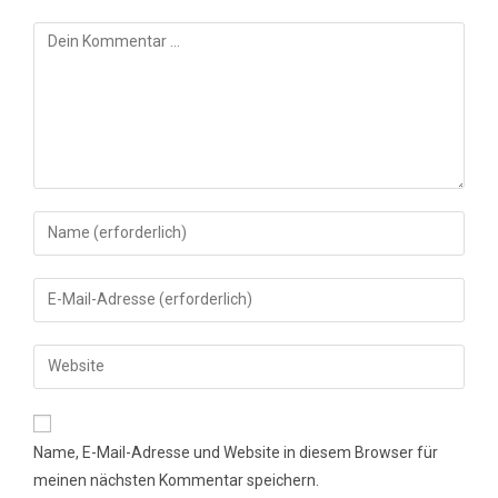
Kommentar
Gib
deinen
Namen
Gib
oder
deine
Benutzernamen
E-
Gib
zum
Mail-
deine
Kommentieren
Adresse
Website-
ein
zum
URL
Name, E-Mail-Adresse und Website in diesem Browser für
Kommentieren
ein
meinen nächsten Kommentar speichern.
ein
(optional)