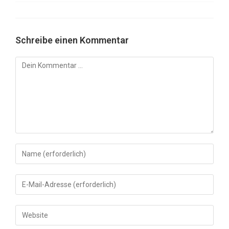
Schreibe einen Kommentar
Kommentar
Gib
deinen
Namen
Gib
oder
deine
Benutzernamen
E-
Gib
zum
Mail-
deine
Kommentieren