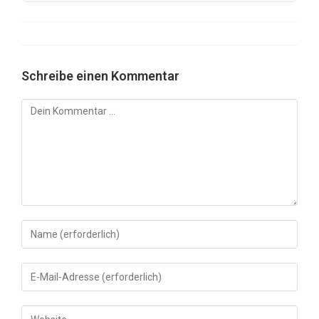
Schreibe einen Kommentar
Kommentar
Gib
deinen
Namen
Gib
oder
deine
Benutzernamen
E-
Gib
zum