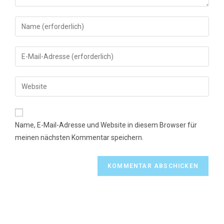
Gib
deinen
Namen
Gib
oder
deine
Benutzernamen
E-
Gib
zum
Mail-
deine
Kommentieren
Adresse
Website-
ein
zum
URL
Name, E-Mail-Adresse und Website in diesem Browser für
Kommentieren
ein
meinen nächsten Kommentar speichern.
ein
(optional)