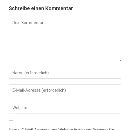
Schreibe einen Kommentar
Kommentar
Gib
deinen
Namen
Gib
oder
deine
Benutzernamen
E-
Gib
zum
Mail-
deine
Kommentieren
Adresse
Website-
ein
zum
URL