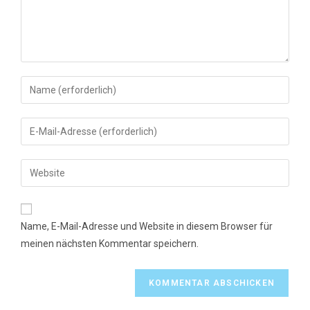
Gib
deinen
Namen
Gib
oder
deine
Benutzernamen
E-
Gib
zum
Mail-
deine
Kommentieren
Adresse
Website-
ein
zum
URL
Name, E-Mail-Adresse und Website in diesem Browser für
Kommentieren
ein
meinen nächsten Kommentar speichern.
ein
(optional)