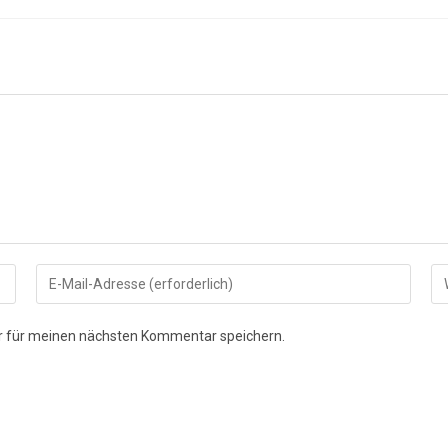
Gib
Gi
deine
de
E-
We
r für meinen nächsten Kommentar speichern.
Mail-
UR
Adresse
ei
zum
(o
Kommentieren