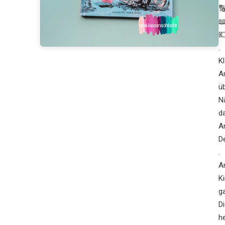



.
K
A
üb
N
d
A
De
.
A
K
ga
D
h