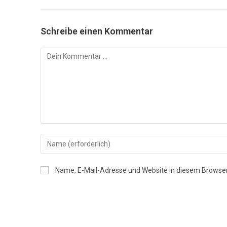
Schreibe einen Kommentar
Kommentar
Gib
deinen
Namen
Name, E-Mail-Adresse und Website in diesem Browse
oder
Benutzernamen
zum
Kommentieren