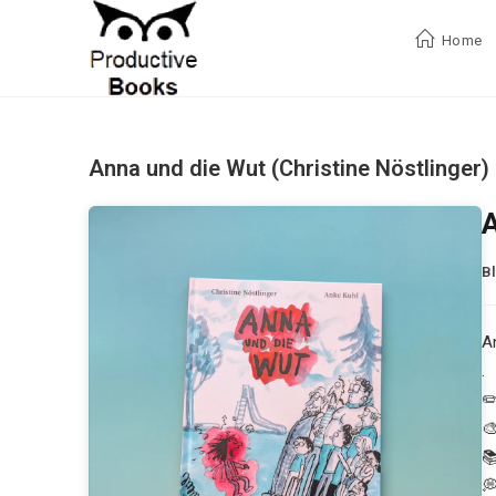
Zum
Inhalt
Home
springen
Anna und die Wut (Christine Nöstlinger)
A
B
A
.
✏️


