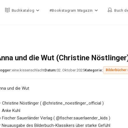
Buchkatalog
#Bookstagram Magazin
Buch d
nna und die Wut (Christine Nöstlinger
logger:
eine.kissenschlacht
Datum:
02. Oktober 2025
Kategorie:
Bilderbücher 
nna und die Wut
 Christine Nöstlinger ( @christine_noestlinger_official )
 Anke Kuhl
 Fischer Sauerländer Verlag ( @fischer.sauerlaender_kids )
 Neuausgabe des Bilderbuch-Klassikers über starke Gefühl