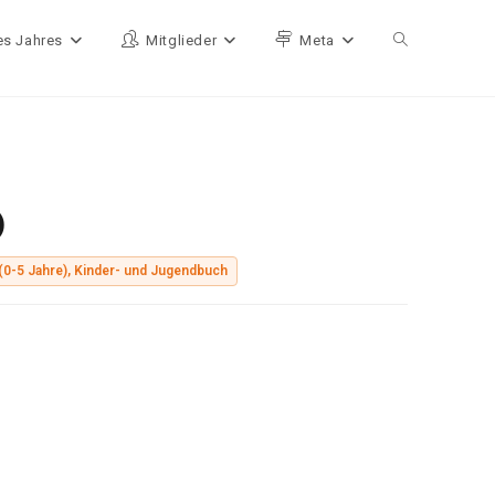
es Jahres
Mitglieder
Meta
Website-Such
)
(0-5 Jahre), Kinder- und Jugendbuch