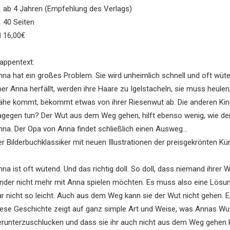
 ab 4 Jahren (Empfehlung des Verlags)
 40 Seiten
 16,00€
lappentext:
nna hat ein großes Problem. Sie wird unheimlich schnell und oft wüt
er Anna herfällt, werden ihre Haare zu Igelstacheln, sie muss heulen,
ähe kommt, bekommt etwas von ihrer Riesenwut ab. Die anderen Kind
agegen tun? Der Wut aus dem Weg gehen, hilft ebenso wenig, wie der 
nna. Der Opa von Anna findet schließlich einen Ausweg…
r Bilderbuchklassiker mit neuen Illustrationen der preisgekrönten Kün
nna ist oft wütend. Und das richtig doll. So doll, dass niemand ihre
inder nicht mehr mit Anna spielen möchten. Es muss also eine Lösung 
r nicht so leicht. Auch aus dem Weg kann sie der Wut nicht gehen. Ein
iese Geschichte zeigt auf ganz simple Art und Weise, was Annas Wut 
erunterzuschlucken und dass sie ihr auch nicht aus dem Weg gehen ka