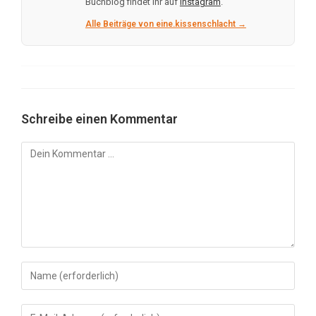
Buchblog findet ihr auf
Instagram
.
Alle Beiträge von eine.kissenschlacht →
Schreibe einen Kommentar
Kommentar
Gib
deinen
Namen
Gib