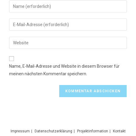
Gib
deinen
Namen
Gib
oder
deine
Benutzernamen
E-
Gib
zum
Mail-
deine
Kommentieren
Adresse
Website-
ein
zum
URL
Name, E-Mail-Adresse und Website in diesem Browser für
Kommentieren
ein
meinen nächsten Kommentar speichern.
ein
(optional)
Impressum
Datenschutzerklärung
Projektinformation
Kontakt