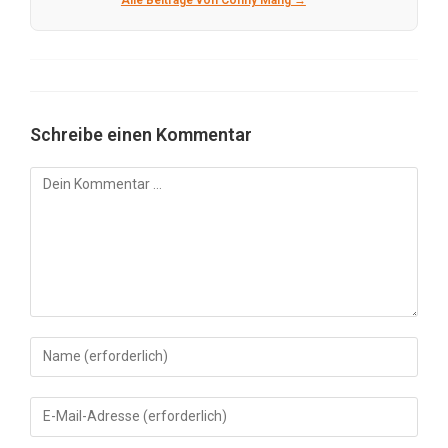
Schreibe einen Kommentar
Kommentar
Gib
deinen
Namen
Gib
oder
deine
Benutzernamen