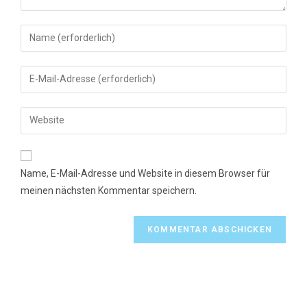
Gib
deinen
Namen
Gib
oder
deine
Benutzernamen
E-
Gib
zum
Mail-
deine
Kommentieren
Adresse
Website-
ein
zum
URL
Name, E-Mail-Adresse und Website in diesem Browser für
Kommentieren
ein
meinen nächsten Kommentar speichern.
ein
(optional)