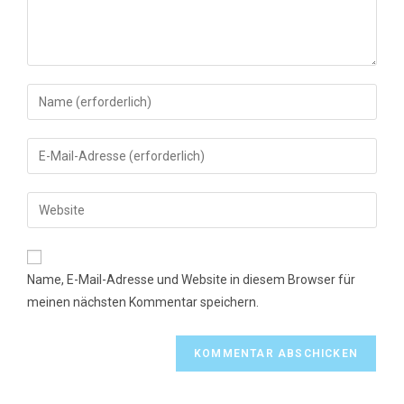
Gib
deinen
Namen
Gib
oder
deine
Benutzernamen
E-
Gib
zum
Mail-
deine
Kommentieren
Adresse
Website-
ein
zum
URL
Name, E-Mail-Adresse und Website in diesem Browser für
Kommentieren
ein
meinen nächsten Kommentar speichern.
ein
(optional)