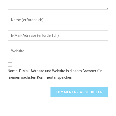
Gib
deinen
Namen
Gib
oder
deine
Benutzernamen
E-
Gib
zum
Mail-
deine
Kommentieren
Adresse
Website-
ein
zum
URL
Name, E-Mail-Adresse und Website in diesem Browser für
Kommentieren
ein
meinen nächsten Kommentar speichern.
ein
(optional)