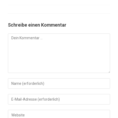
Schreibe einen Kommentar
Kommentar
Gib
deinen
Namen
Gib
oder
deine
Benutzernamen
E-
Gib
zum
Mail-