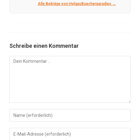
Alle Beiträge von HelgasBuecherparadies →
Schreibe einen Kommentar
Kommentar
Gib
deinen
Namen
Gib
oder
deine