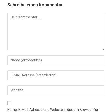
Schreibe einen Kommentar
Kommentar
Gib
deinen
Namen
Gib
oder
deine
Benutzernamen
E-
Gib
zum
Mail-
deine
Kommentieren
Adresse
Website-
ein
zum
URL
Name, E-Mail-Adresse und Website in diesem Browser für
Kommentieren