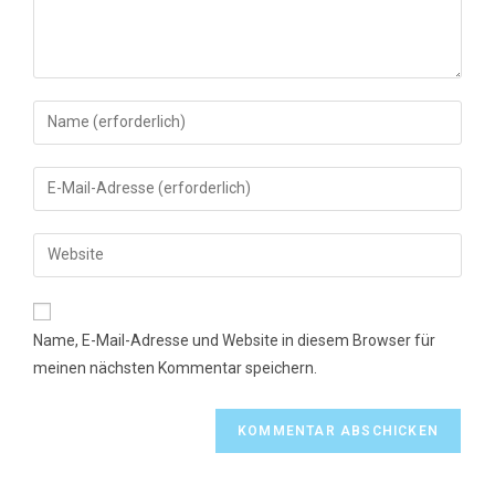
Gib
deinen
Namen
Gib
oder
deine
Benutzernamen
E-
Gib
zum
Mail-
deine
Kommentieren
Adresse
Website-
ein
zum
URL
Name, E-Mail-Adresse und Website in diesem Browser für
Kommentieren
ein
meinen nächsten Kommentar speichern.
ein
(optional)