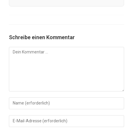
Schreibe einen Kommentar
Kommentar
Gib
deinen
Namen
Gib
oder
deine
Benutzernamen