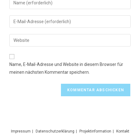
Gib
deinen
Namen
Gib
oder
deine
Benutzernamen
E-
Gib
zum
Mail-
deine
Kommentieren
Adresse
Website-
ein
zum
URL
Name, E-Mail-Adresse und Website in diesem Browser für
Kommentieren
ein
meinen nächsten Kommentar speichern.
ein
(optional)
Impressum
Datenschutzerklärung
Projektinformation
Kontakt