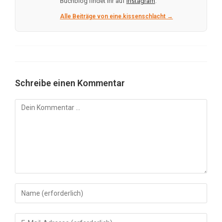
Buchblog findet ihr auf
Instagram
.
Alle Beiträge von eine.kissenschlacht →
Schreibe einen Kommentar
Kommentar
Gib
deinen
Namen
Gib