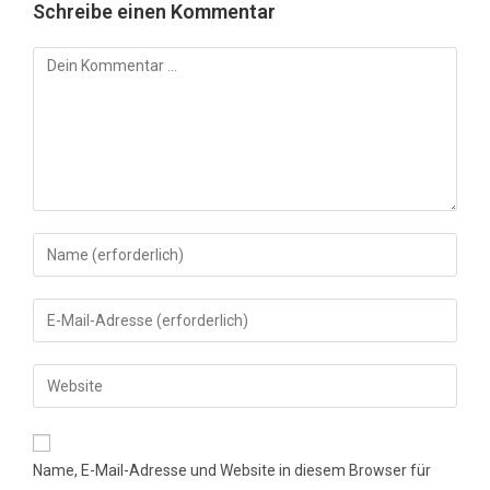
Schreibe einen Kommentar
Kommentar
Gib
deinen
Namen
Gib
oder
deine
Benutzernamen
E-
Gib
zum
Mail-
deine
Kommentieren
Adresse
Website-
ein
zum
URL
Name, E-Mail-Adresse und Website in diesem Browser für
Kommentieren
ein