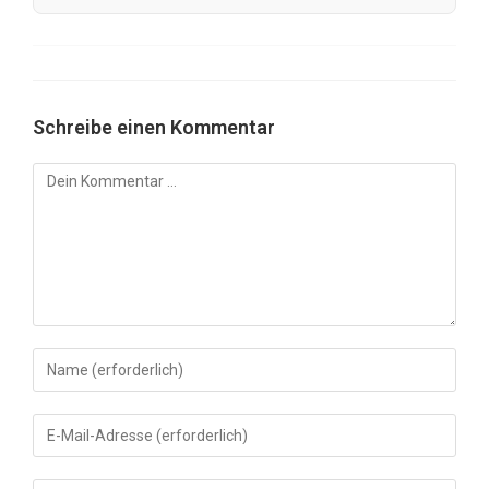
Schreibe einen Kommentar
Kommentar
Gib
deinen
Namen
Gib
oder
deine
Benutzernamen
E-