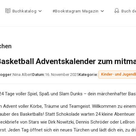
Buchkatalog
#Bookstagram Magazin
Buch d
chen
Basketball Adventskalender zum mitm
logger:
Nina Albert
Datum:
16. November 2025
Kategorie:
Kinder- und Jugendb
24 Tage voller Spiel, Spaß und Slam Dunks – dein märchenhafter Bas
in Advent voller Körbe, Träume und Teamgeist. Willkommen zu einem 
auber des Basketballs! Statt Schokolade warten 24 kleine Abenteuer au
teckbriefe von Stars wie Dirk Nowitzki, Dennis Schröder oder LeBron
rst. Jeden Tag öffnet sich ein neues Türchen und lädt dich ein, zu dr