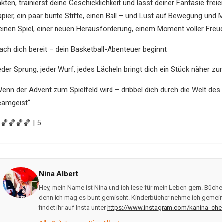
kten, trainierst deine Geschicklichkeit und lässt deiner Fantasie frei
apier, ein paar bunte Stifte, einen Ball – und Lust auf Bewegung und 
leinen Spiel, einer neuen Herausforderung, einem Moment voller Freu
ach dich bereit – dein Basketball-Abenteuer beginnt.
eder Sprung, jeder Wurf, jedes Lächeln bringt dich ein Stück näher 
Wenn der Advent zum Spielfeld wird – dribbel dich durch die Welt de
eamgeist“
🏀🏀🏀🏀 | 5
Nina Albert
Hey, mein Name ist Nina und ich lese für mein Leben gern. Bücher
denn ich mag es bunt gemischt. Kinderbücher nehme ich gemein
findet ihr auf Insta unter
https://www.instagram.com/kanina_che