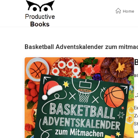
Zum
Inhalt
Home
springen
Basketball Adventskalender zum mitma
B
„
E
Z
S
wi