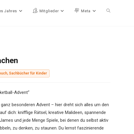
es Jahres
Mitglieder
Meta
Website-Such
achen
uch, Sachbücher für Kinder
ketball-Advent“
ganz besonderen Advent – hier dreht sich alles um den
f dich: knifflige Rätsel, kreative Malideen, spannende
 James und jede Menge Spiele, bei denen du selbst aktiv
ibbeln, zu denken, zu staunen. Du lernst faszinierende