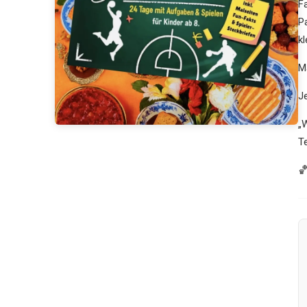
Fa
P
k
M
J
„
T
