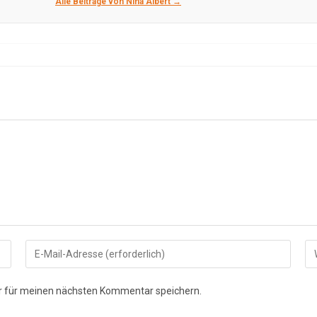
Alle Beiträge von Nina Albert →
Gib
Gi
deine
de
E-
We
r für meinen nächsten Kommentar speichern.
Mail-
UR