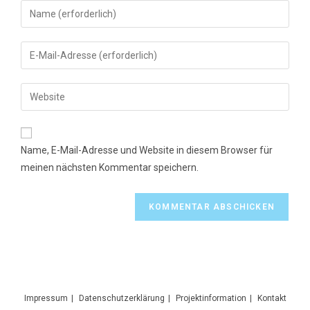
Gib
deinen
Namen
Gib
oder
deine
Benutzernamen
E-
Gib
zum
Mail-
deine
Kommentieren
Adresse
Website-
ein
zum
URL
Name, E-Mail-Adresse und Website in diesem Browser für
Kommentieren
ein
meinen nächsten Kommentar speichern.
ein
(optional)
Impressum
Datenschutzerklärung
Projektinformation
Kontakt