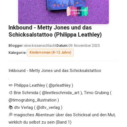
Inkbound - Metty Jones und das
Schicksalstattoo (Philippa Leathley)
Blogger:
eine.kissenschlacht
Datum:
09. November 2025
Kategorie:
Kinderroman (8-12 Jahre)
Inkbound - Metty Jones und das Schicksalstattoo
.
✏️ Philippa Leathley ( @prleathley )
🎨 Brie Schmida ( @leetleschmida_art ), Timo Grubing (
@timogrubing_illustration )
📚 dtv Verlag ( @dtv_verlag )
💭 magisches Abenteuer über das Schicksal und den Mut,
wirklich du selbst zu sein (Band 1)