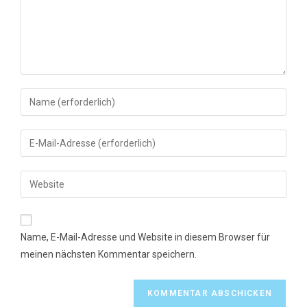
Gib
deinen
Namen
Gib
oder
deine
Benutzernamen
E-
Gib
zum
Mail-
deine
Kommentieren
Adresse
Website-
ein
zum
URL
Name, E-Mail-Adresse und Website in diesem Browser für
Kommentieren
ein
meinen nächsten Kommentar speichern.
ein
(optional)