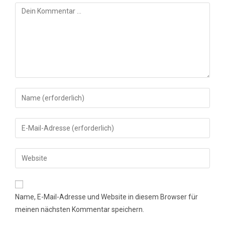
Kommentar
Gib
deinen
Namen
Gib
oder
deine
Benutzernamen
E-
Gib
zum
Mail-
deine
Kommentieren
Adresse
Website-
ein
zum
URL
Name, E-Mail-Adresse und Website in diesem Browser für
Kommentieren
ein
meinen nächsten Kommentar speichern.
ein
(optional)