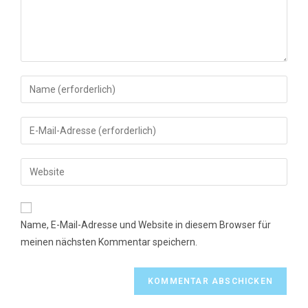
Gib
deinen
Namen
Gib
oder
deine
Benutzernamen
E-
Gib
zum
Mail-
deine
Kommentieren
Adresse
Website-
ein
zum
URL
Name, E-Mail-Adresse und Website in diesem Browser für
Kommentieren
ein
meinen nächsten Kommentar speichern.
ein
(optional)