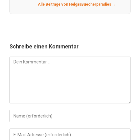
Alle Beiträge von HelgasBuecherparadies →
Schreibe einen Kommentar
Kommentar
Gib
deinen
Namen
Gib
oder
deine