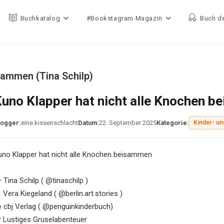
Buchkatalog
#Bookstagram Magazin
Buch d
sammen (Tina Schilp)
uno Klapper hat nicht alle Knochen b
logger:
eine.kissenschlacht
Datum:
22. September 2025
Kategorie:
Kinder- un
uno Klapper hat nicht alle Knochen beisammen
 Tina Schilp ( @tinaschilp )
 Vera Kiegeland ( @berlin.art.stories )
 cbj Verlag ( @penguinkinderbuch)
 Lustiges Gruselabenteuer