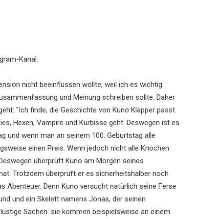
agram-Kanal.
nsion nicht beeinflussen wollte, weil ich es wichtig
 Zusammenfassung und Meinung schreiben sollte. Daher
ht: "Ich finde, die Geschichte von Kuno Klapper passt
bies, Hexen, Vampire und Kürbisse geht. Deswegen ist es
tag und wenn man an seinem 100. Geburtstag alle
weise einen Preis. Wenn jedoch nicht alle Knochen
. Deswegen überprüft Kuno am Morgen seines
hat. Trotzdem überprüft er es sicherheitshalber noch
 das Abenteuer. Denn Kuno versucht natürlich seine Ferse
und und ein Skelett namens Jonas, der seinen
n lustige Sachen: sie kommen beispielsweise an einem