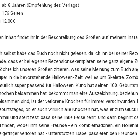
 ab 8 Jahren (Empfehlung des Verlags)
 176 Seiten
 12,00€
en Inhalt findet ihr in der Beschreibung des Großen auf meinem Inst
h selbst habe das Buch noch nicht gelesen, da ich ihn bei seiner Reze
inde, dass er bei eigenen Rezensionsexemplaren seine ganz eigene
öchte ich unseren Großen zitieren, was seine Meinung zum Buch ange
uper in die bevorstehende Halloween-Zeit, weil es um Skelette, Zom
atürlich super passend für Halloween. Kuno hat seinen 100. Geburts
nochen beisammen hat, bekommt man eine Auszeichnung, beziehungs
eisammen sind, ist der verlorene Knochen für immer verschwunden
eburtstages, ob er auch wirklich alle Knochen hat, was er zum Glück 
inmal und stellt fest, dass seine linke Ferse fehlt. Und dann beginnt
u finden, wobei ihm seine Freunde - ein Zombiemädchen, ein Höllenh
eigefinger verloren hat - unterstützen. Dabei passieren den Freunde