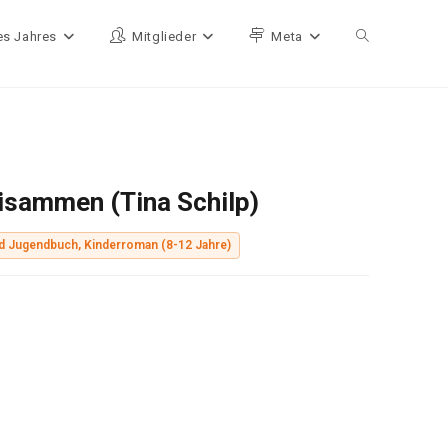
es Jahres
Mitglieder
Meta
Website-Such
eisammen (Tina Schilp)
d Jugendbuch, Kinderroman (8-12 Jahre)