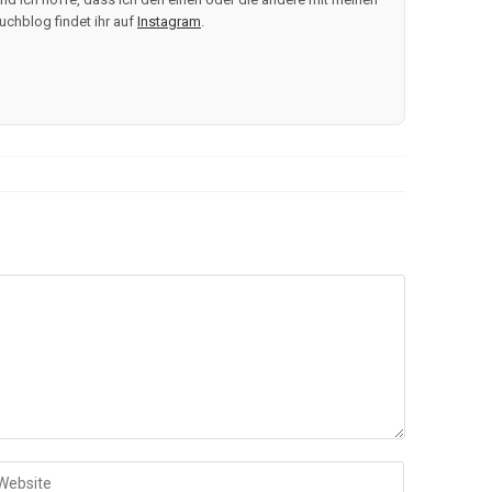
uchblog findet ihr auf
Instagram
.
b