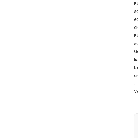
K
s
ec
di
K
sc
G
l
De
d
.
V