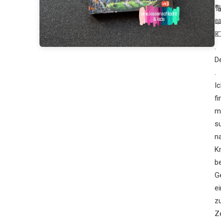



.
D
.
Ic
f
m
s
n
K
b
G
e
z
Z