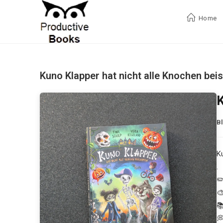
Zum
Inhalt
Home
springen
Kuno Klapper hat nicht alle Knochen bei
K
B
K
.
✏️
🎨

