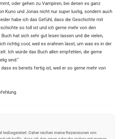
 kommt, oder gehen zu Vampiren, bei denen es ganz
von Kuno und Jonas nicht nur super lustig, sondern auch
 Leider habe ich das Gefühl, dass die Geschichte mit
eschichte so toll ist und ich gerne mehr von den
uch hat sich sehr gut lesen lassen und die vielen,
ich richtig cool, weil es erahnen lässt, um was es in der
elt. Ich würde das Buch allen empfehlen, die gerne
lig sind."
 dass es bereits fertig ist, weil er so gerne mehr von
fehlung.
t lesbegeistert. Daher reichen meine Rezensionen von
d ich hoffe, dass ich den einen oder die andere mit meinen