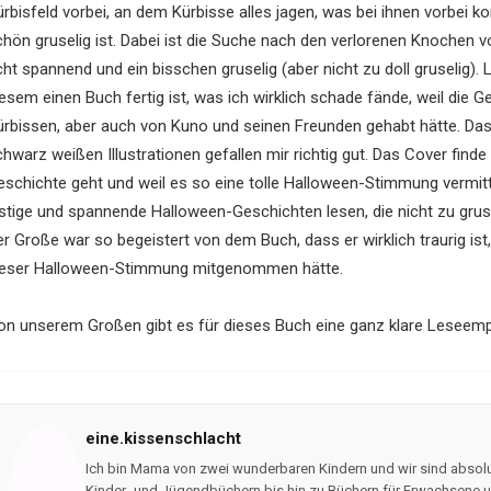
ürbisfeld vorbei, an dem Kürbisse alles jagen, was bei ihnen vorbei
chön gruselig ist. Dabei ist die Suche nach den verlorenen Knochen 
ht spannend und ein bisschen gruselig (aber nicht zu doll gruselig).
esem einen Buch fertig ist, was ich wirklich schade fände, weil die G
ürbissen, aber auch von Kuno und seinen Freunden gehabt hätte. Das B
hwarz weißen Illustrationen gefallen mir richtig gut. Das Cover finde 
eschichte geht und weil es so eine tolle Halloween-Stimmung vermitt
ustige und spannende Halloween-Geschichten lesen, die nicht zu gruse
r Große war so begeistert von dem Buch, dass er wirklich traurig ist,
ieser Halloween-Stimmung mitgenommen hätte.
on unserem Großen gibt es für dieses Buch eine ganz klare Leseemp
eine.kissenschlacht
Ich bin Mama von zwei wunderbaren Kindern und wir sind absolu
Kinder- und Jügendbüchern bis hin zu Büchern für Erwachsene un