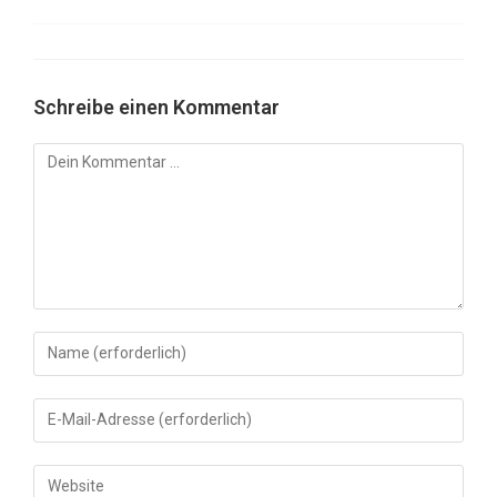
Schreibe einen Kommentar
Kommentar
Gib
deinen
Namen
Gib
oder
deine
Benutzernamen
E-
Gib
zum
Mail-