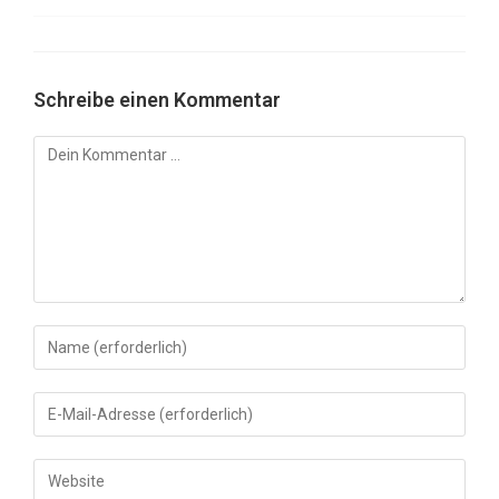
Schreibe einen Kommentar
Kommentar
Gib
deinen
Namen
Gib
oder
deine
Benutzernamen
E-
Gib
zum
Mail-