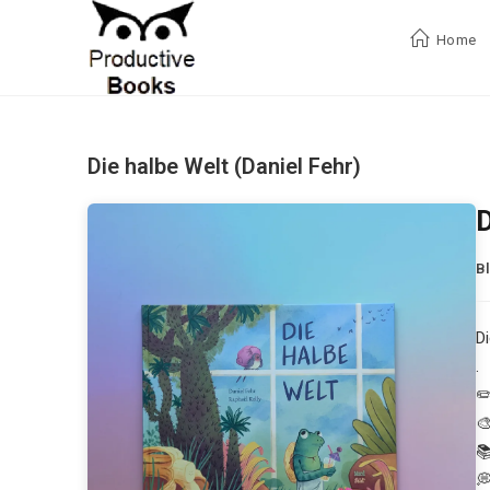
Zum
Inhalt
Home
springen
Die halbe Welt (Daniel Fehr)
D
B
D
.
✏️
🎨

