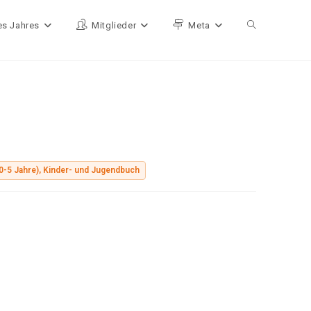
es Jahres
Mitglieder
Meta
Website-Such
0-5 Jahre), Kinder- und Jugendbuch