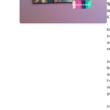



.
K
I
a
e
.
I
B
d
F
d
g
.
I