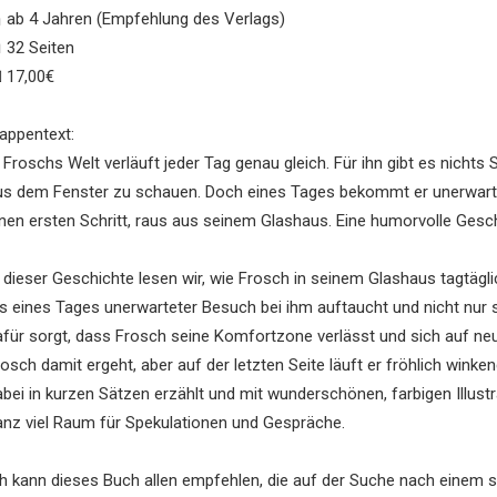
 ab 4 Jahren (Empfehlung des Verlags)
 32 Seiten
 17,00€
lappentext:
n Froschs Welt verläuft jeder Tag genau gleich. Für ihn gibt es nicht
us dem Fenster zu schauen. Doch eines Tages bekommt er unerwarte
inen ersten Schritt, raus aus seinem Glashaus. Eine humorvolle Ges
n dieser Geschichte lesen wir, wie Frosch in seinem Glashaus tagtägli
is eines Tages unerwarteter Besuch bei ihm auftaucht und nicht nur 
afür sorgt, dass Frosch seine Komfortzone verlässt und sich auf neue
rosch damit ergeht, aber auf der letzten Seite läuft er fröhlich wink
abei in kurzen Sätzen erzählt und mit wunderschönen, farbigen Illustr
anz viel Raum für Spekulationen und Gespräche.
ch kann dieses Buch allen empfehlen, die auf der Suche nach einem sc