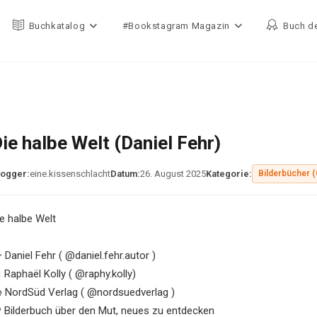
Buchkatalog
#Bookstagram Magazin
Buch d
ie halbe Welt (Daniel Fehr)
logger:
eine.kissenschlacht
Datum:
26. August 2025
Kategorie:
Bilderbücher (
ie halbe Welt
 Daniel Fehr ( @daniel.fehr.autor )
 Raphaël Kolly ( @raphy.kolly)
 NordSüd Verlag ( @nordsuedverlag )
 Bilderbuch über den Mut, neues zu entdecken