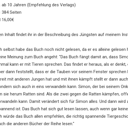
 ab 10 Jahren (Empfehlung des Verlags)
 384 Seiten
 16,00€
en Inhalt findet ihr in der Beschreibung des Jüngsten auf meinem In
ch selbst habe das Buch noch nicht gelesen, da er es alleine gelesen
eine Meinung zum Buch angeht: "Das Buch fängt damit an, dass Simon
inmal kann er mit Tieren sprechen. Das findet er heraus, als er denkt
ber dann feststellt, dass er die Tauben vor seinem Fenster sprechen h
treit mit anderen Jungen hat und mit ihnen kämpft stellt er dann auch
ondern sich auch in eins verwandeln kann. Simon, der bei seinem Onk
m sie herum Ratten sind. Als die zwei gegen die Ratten kämpfen, offen
erwandeln kann. Damit verändert sich für Simon alles. Und dann wird a
annend ist. Das Buch hat sich gut lesen lassen, auch wenn gar keine B
ch würde das Buch allen empfehlen, die richtig spannende Tiergeschi
uch die anderen Bücher der Reihe lesen."