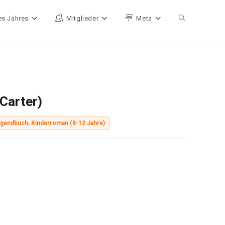
es Jahres
Mitglieder
Meta
Website-Such
Carter)
ugendbuch, Kinderroman (8-12 Jahre)