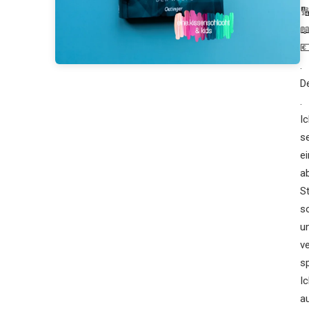



.
D
.
I
s
e
a
S
s
u
v
sp
I
a