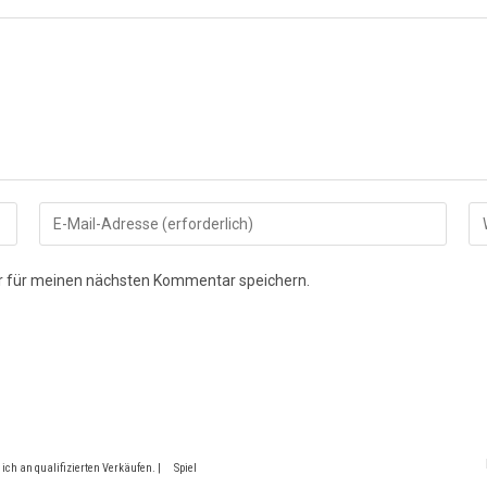
Gib
Gi
deine
de
E-
We
r für meinen nächsten Kommentar speichern.
Mail-
UR
Adresse
ei
zum
(o
Kommentieren
ein
 ich an qualifizierten Verkäufen. |
Spiel