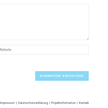
b
ine
bsite-
L
n
ptional)
Impressum
Datenschutzerklärung
Projektinformation
Kontakt