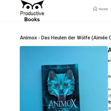
Zum
Inhalt
Home
springen
Animox - Das Heulen der Wölfe (Aimée C
A
B
A
.
✏


