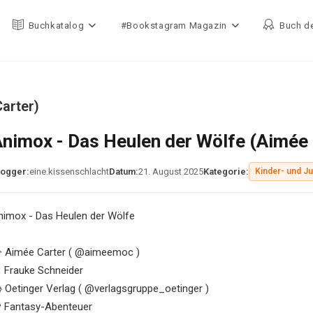
Buchkatalog
#Bookstagram Magazin
Buch d
arter)
nimox - Das Heulen der Wölfe (Aimée 
logger:
eine.kissenschlacht
Datum:
21. August 2025
Kategorie:
Kinder- und J
nimox - Das Heulen der Wölfe
️ Aimée Carter ( @aimeemoc )
 Frauke Schneider
 Oetinger Verlag ( @verlagsgruppe_oetinger )
 Fantasy-Abenteuer