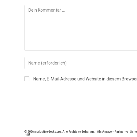
Kommentar
Gib
deinen
Namen
Name, E-Mail-Adresse und Website in diesem Browse
oder
Benutzernamen
zum
Kommentieren
ein
© 2026 productive-books.org. Alle Rechte vorbehalten. | Als Amazon-Partner verdiene
mit!