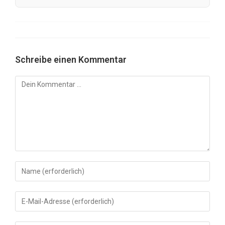
Schreibe einen Kommentar
Kommentar
Gib
deinen
Namen
Gib
oder
deine
Benutzernamen
E-