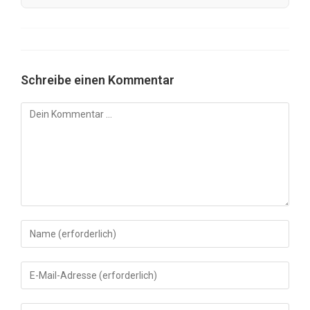
Schreibe einen Kommentar
Kommentar
Gib
deinen
Namen
Gib
oder
deine
Benutzernamen
E-