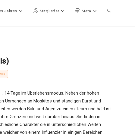
es Jahres
Mitglieder
Meta
Website-Such
ls)
hes
fis …… 14 Tage im Überlebensmodus. Neben der hohen
, den Unmengen an Moskitos und ständigen Durst und
eiten werden Balu und Arjen zu einem Team und bald ist
hre Grenzen und weit darüber hinaus. Sie finden in
chiedliche Charakter die in unterschiedlichen Welten
e welcher von einem Influenzier in einigen Bereichen