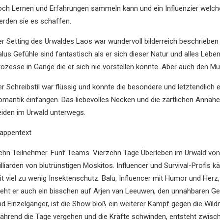
och Lernen und Erfahrungen sammeln kann und ein Influenzier welch
erden sie es schaffen.
er Setting des Urwaldes Laos war wundervoll bilderreich beschrieben 
alus Gefühle sind fantastisch als er sich dieser Natur und alles Leb
rozesse in Gange die er sich nie vorstellen konnte. Aber auch den M
er Schreibstil war flüssig und konnte die besondere und letztendlic
omantik einfangen. Das liebevolles Necken und die zärtlichen Annäh
eiden im Urwald unterwegs.
lappentext
ehn Teilnehmer. Fünf Teams. Vierzehn Tage Überleben im Urwald vo
illiarden von blutrünstigen Moskitos. Influencer und Survival-Profis 
t viel zu wenig Insektenschutz. Balu, Influencer mit Humor und Herz, 
teht er auch ein bisschen auf Arjen van Leeuwen, den unnahbaren Gewi
nd Einzelgänger, ist die Show bloß ein weiterer Kampf gegen die Wild
ährend die Tage vergehen und die Kräfte schwinden, entsteht zwischen