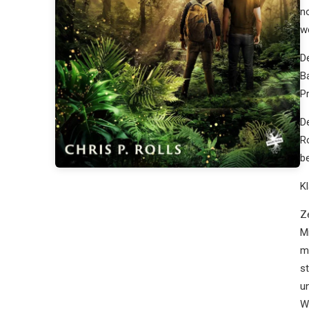
n
w
D
B
P
D
R
b
K
Z
M
mi
s
u
W