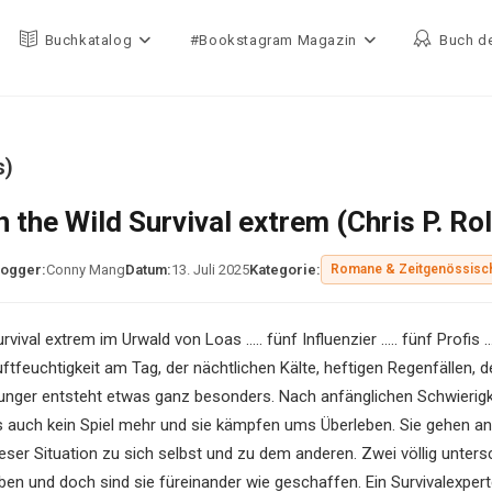
Buchkatalog
#Bookstagram Magazin
Buch d
s)
n the Wild Survival extrem (Chris P. Rol
logger:
Conny Mang
Datum:
13. Juli 2025
Kategorie:
Romane & Zeitgenössisc
urvival extrem im Urwald von Loas ….. fünf Influenzier ….. fünf Pro
uftfeuchtigkeit am Tag, der nächtlichen Kälte, heftigen Regenfällen
unger entsteht etwas ganz besonders. Nach anfänglichen Schwierigk
s auch kein Spiel mehr und sie kämpfen ums Überleben. Sie gehen an i
ieser Situation zu sich selbst und zu dem anderen. Zwei völlig unters
eben und doch sind sie füreinander wie geschaffen. Ein Survivalexpert