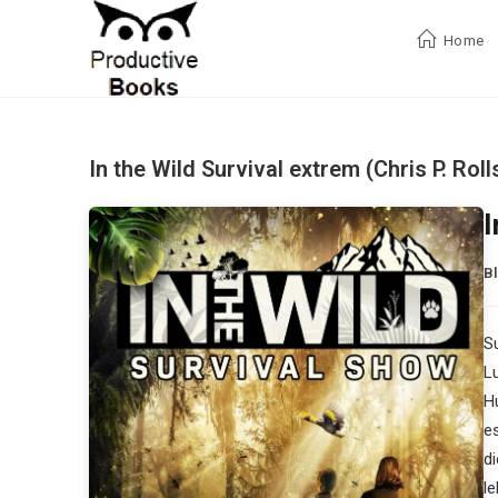
Zum
Inhalt
Home
springen
In the Wild Survival extrem (Chris P. Roll
I
B
S
L
H
e
d
l