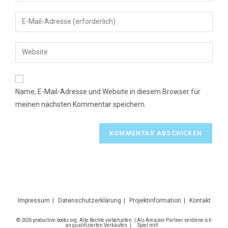
Namen
Gib
oder
deine
Benutzernamen
E-
Gib
zum
Mail-
deine
Kommentieren
Adresse
Website-
ein
zum
URL
Name, E-Mail-Adresse und Website in diesem Browser für
Kommentieren
ein
meinen nächsten Kommentar speichern.
ein
(optional)
Impressum
Datenschutzerklärung
Projektinformation
Kontakt
© 2026 productive-books.org. Alle Rechte vorbehalten. | Als Amazon-Partner verdiene ich
an qualifizierten Verkäufen. |
Spiel mit!