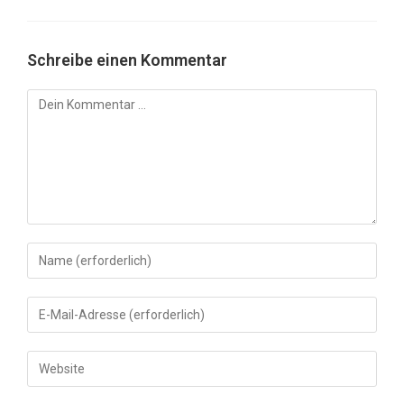
Schreibe einen Kommentar
Kommentar
Gib
deinen
Namen
Gib
oder
deine
Benutzernamen
E-
Gib
zum
Mail-
deine
Kommentieren
Adresse