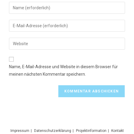
Gib
deinen
Namen
Gib
oder
deine
Benutzernamen
E-
Gib
zum
Mail-
deine
Kommentieren
Adresse
Website-
ein
zum
URL
Name, E-Mail-Adresse und Website in diesem Browser für
Kommentieren
ein
meinen nächsten Kommentar speichern.
ein
(optional)
Impressum
Datenschutzerklärung
Projektinformation
Kontakt